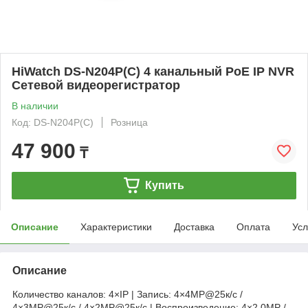
HiWatch DS-N204P(C) 4 канальный PoE IP NVR
Сетевой видеорегистратор
В наличии
Код: DS-N204P(C)
Розница
47 900
₸
Купить
Описание
Характеристики
Доставка
Оплата
Усл
Описание
Количество каналов: 4×IP | Запись: 4×4MP@25к/с /
4×3MP@25к/с / 4×2MP@25к/с | Воспроизведение: 4×2.0MP /