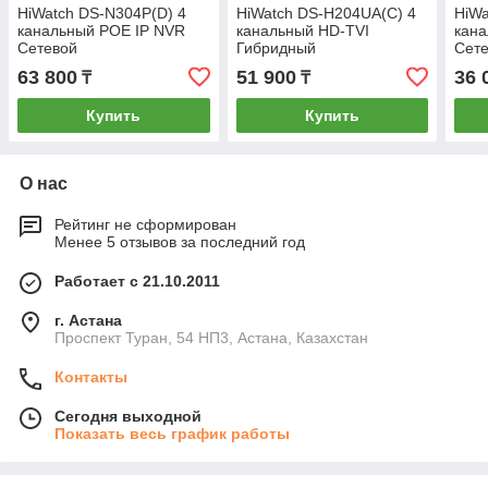
HiWatch DS-N304P(D) 4
HiWatch DS-H204UA(C) 4
HiWa
канальный POE IP NVR
канальный HD-TVI
кана
Сетевой
Гибридный
Сет
видеорегистратор
видеорегистратор
виде
63 800
51 900
36 
₸
₸
Купить
Купить
О нас
Рейтинг не сформирован
Менее 5 отзывов за последний год
Работает с 21.10.2011
г. Астана
Проспект Туран, 54 НП3, Астана, Казахстан
Контакты
Сегодня выходной
Показать весь график работы