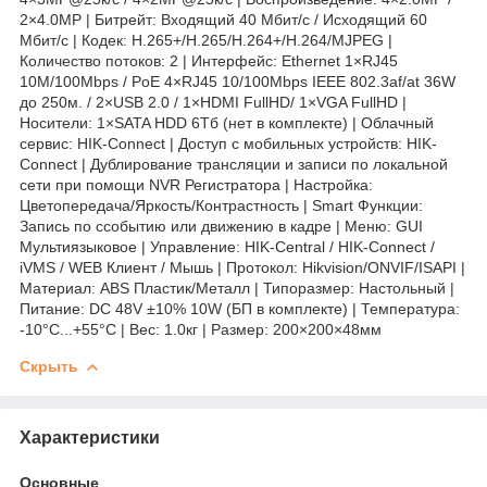
2×4.0MP | Битрейт: Входящий 40 Мбит/с / Исходящий 60
Мбит/с | Кодек: H.265+/H.265/H.264+/H.264/MJPEG |
Количество потоков: 2 | Интерфейс: Ethernet 1×RJ45
10M/100Mbps / PoE 4×RJ45 10/100Mbps IEEE 802.3af/at 36W
до 250м. / 2×USB 2.0 / 1×HDMI FullHD/ 1×VGA FullHD |
Носители: 1×SATA HDD 6Тб (нет в комплекте) | Облачный
сервис: HIK-Connect | Доступ с мобильных устройств: HIK-
Connect | Дублирование трансляции и записи по локальной
сети при помощи NVR Регистратора | Настройка:
Цветопередача/Яркость/Контрастность | Smart Функции:
Запись по cсобытию или движению в кадре | Меню: GUI
Мультиязыковое | Управление: HIK-Central / HIK-Connect /
iVMS / WEB Клиент / Мышь | Протокол: Hikvision/ONVIF/ISAPI |
Материал: ABS Пластик/Металл | Типоразмер: Настольный |
Питание: DC 48V ±10% 10W (БП в комплекте) | Температура:
-10°C...+55°C | Вес: 1.0кг | Размер: 200×200×48мм
Скрыть
Характеристики
Основные