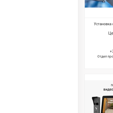
Установка
Це
+
Отдел про