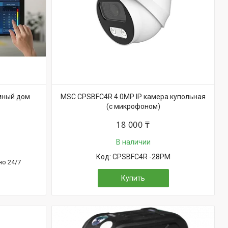
мный дом
MSC CPSBFC4R 4.0MP IP камера купольная
(с микрофоном)
18 000 ₸
В наличии
CPSBFC4R -28PM
но 24/7
Купить