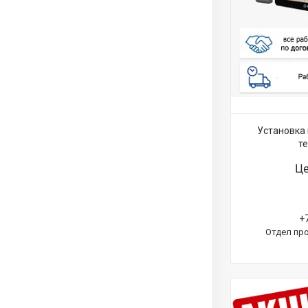
Установка 
т
Це
+
Отдел про