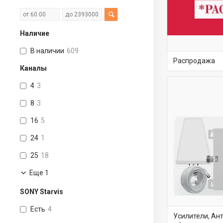
Наличие
В наличии
609
Распродажа
Каналы
4
3
8
3
16
5
24
1
25
18
Еще 1
SONY Starvis
Есть
4
Усилители, Ан