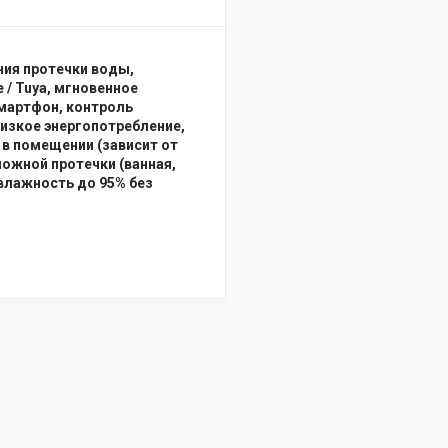
ия протечки воды,
 / Tuya, мгновенное
смартфон, контроль
 низкое энергопотребление,
 в помещении (зависит от
можной протечки (ванная,
 влажность до 95% без