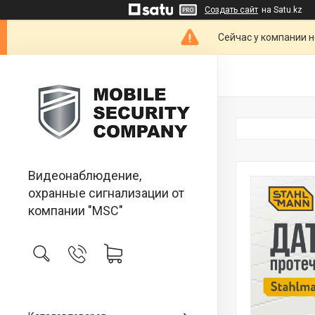
Создать сайт
на Satu.kz
Сейчас у компании н
Видеонаблюдение,
охранные сигнализации от
компании "MSC"