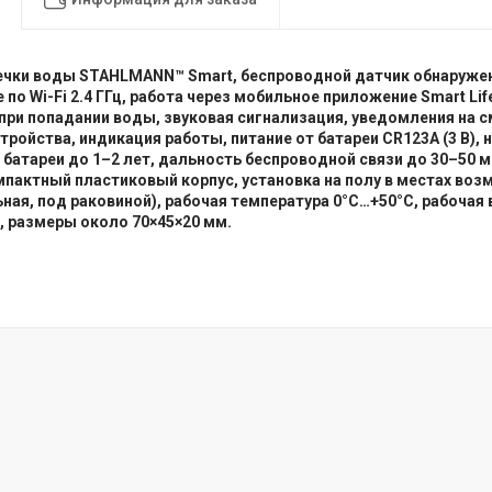
ечки воды STAHLMANN™ Smart, беспроводной датчик обнаружен
по Wi-Fi 2.4 ГГц, работа через мобильное приложение Smart Life
при попадании воды, звуковая сигнализация, уведомления на 
тройства, индикация работы, питание от батареи CR123A (3 В),
батареи до 1–2 лет, дальность беспроводной связи до 30–50 м
мпактный пластиковый корпус, установка на полу в местах воз
ьная, под раковиной), рабочая температура 0°C…+50°C, рабочая
, размеры около 70×45×20 мм.