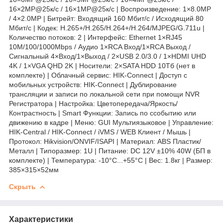
16×2MP@25к/с / 16×1MP@25к/с | Воспроизведение: 1×8.0MP
/ 4×2.0MP | Битрейт: Входящий 160 Мбит/с / Исходящий 80
Мбит/с | Кодек: H.265+/H.265/H.264+/H.264/MJPEG/G.711u |
Количество потоков: 2 | Интерфейс: Ethernet 1×RJ45
10M/100/1000Mbps / Аудио 1×RCA Вход/1×RCA Выход /
Сигнальный 4×Вход/1×Выход / 2×USB 2.0/3.0 / 1×HDMI UHD
4K / 1×VGA QHD 2K | Носители: 2×SATA HDD 10Тб (нет в
комплекте) | Облачный сервис: HIK-Connect | Доступ с
мобильных устройств: HIK-Connect | Дублирование
трансляции и записи по локальной сети при помощи NVR
Регистратора | Настройка: Цветопередача/Яркость/
Контрастность | Smart Функции: Запись по cсобытию или
движению в кадре | Меню: GUI Мультиязыковое | Управление:
HIK-Central / HIK-Connect / iVMS / WEB Клиент / Мышь |
Протокол: Hikvision/ONVIF/ISAPI | Материал: ABS Пластик/
Металл | Типоразмер: 1U | Питание: DC 12V ±10% 40W (БП в
комплекте) | Температура: -10°C...+55°C | Вес: 1.8кг | Размер:
385×315×52мм
Скрыть
Характеристики