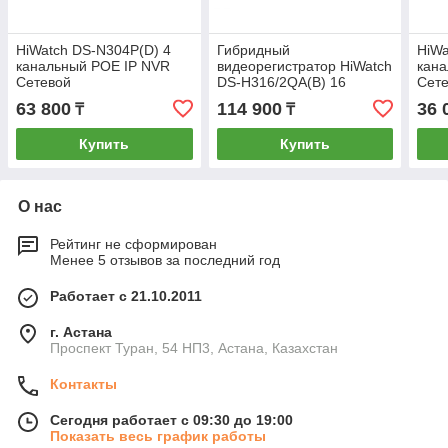
HiWatch DS-N304P(D) 4
Гибридный
HiWa
канальный POE IP NVR
видеорегистратор HiWatch
кана
Сетевой
DS-H316/2QA(B) 16
Сет
видеорегистратор
канальный
виде
63 800
114 900
36 
₸
₸
Купить
Купить
О нас
Рейтинг не сформирован
Менее 5 отзывов за последний год
Работает с 21.10.2011
г. Астана
Проспект Туран, 54 НП3, Астана, Казахстан
Контакты
Сегодня работает с 09:30 до 19:00
Показать весь график работы