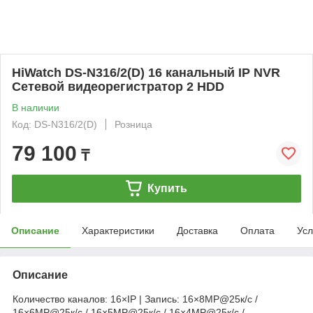
HiWatch DS-N316/2(D) 16 канальный IP NVR
Сетевой видеорегистратор 2 HDD
В наличии
Код: DS-N316/2(D)
Розница
79 100
₸
Купить
Описание
Характеристики
Доставка
Оплата
Усл
Описание
Количество каналов: 16×IP | Запись: 16×8MP@25к/с /
16×6MP@25к/с / 16×5MP@25к/с / 16×4MP@25к/с /