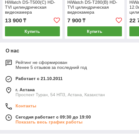
HiWatch DS-T500(C) HD-
HiWatch DS-T280(B) HD-
HiWa
TVI цилиндрическая
TVI цилиндрическая
12.
видеокамера
видеокамера
цил
вид
13 900
7 900
22 
₸
₸
Купить
Купить
О нас
Рейтинг не сформирован
Менее 5 отзывов за последний год
Работает с 21.10.2011
г. Астана
Проспект Туран, 54 НП3, Астана, Казахстан
Контакты
Сегодня работает с 09:30 до 19:00
Показать весь график работы