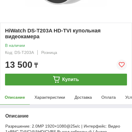
HiWatch DS-T203A HD-TVI купольная
видеокамера
В наличии
Код: DS-T203A
Розница
13 500
₸
Купить
Описание
Характеристики
Доставка
Оплата
Усл
Описание
Разрешение: 2.0MP 1920×1080@25к/с | Интерфейс: Видео
1×BNC TVI/CVI/AHD/CVBS Выход гибридный / Аудио