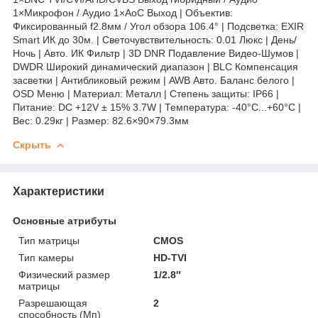
1×Микрофон / Аудио 1×AoC Выход | Объектив:
Фиксированный f2.8мм / Угол обзора 106.4° | Подсветка: EXIR
Smart ИК до 30м. | Светочувствительность: 0.01 Люкс | День/
Ночь | Авто. ИК Фильтр | 3D DNR Подавление Видео-Шумов |
DWDR Широкий динамический диапазон | BLC Компенсация
засветки | Антибликовый режим | AWB Авто. Баланс белого |
OSD Меню | Материал: Металл | Степень защиты: IP66 |
Питание: DC +12V ± 15% 3.7W | Температура: -40°C...+60°C |
Вес: 0.29кг | Размер: 82.6×90×79.3мм
Скрыть
Характеристики
Основные атрибуты
Тип матрицы
CMOS
Тип камеры
HD-TVI
Физический размер
1/2.8″
матрицы
Разрешающая
2
способность (Мп)