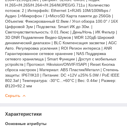
H.265+/H.265/H.264+/H.264/MJPEG/G.711u | Количество
потоков: 2 | Интерфейс: Ethernet 1×RJ45 10M/100Mbps /
Аудио 1×Микрофон / 1×MicroSD Карта памяти до 256Gb |
Объектив: Фиксированный f2.8мм / Угол обзора 100.0° / 16X
Цифровой Зум | Подсветка: Smart ИК до 30м. |
Светочувствительность: 0.01 Люкс | День/Ночь | ИК Фильтр |
3D DNR Подавление Видео-Шумов | WDR 120дБ Широкий
динамический диапазон | BLC Компенсация засветки | AGC
Авто. Регулировка усиления | ROI Регион интереса | ANR
Гарантированное сетевое хранение | NAS Поддержка
сетевого хранилища | Smart Функции | Доступ с мобильных
устройств | Протокол: Hikvision/ONVIF/ISAPI | Reset Кнопка
сброса настроек | Материал: ABS Пластик/Металл | Степень
защиты: IP67/IK10 | Питание: DC +12V ±25% 5.0W / PoE IEEE
802.3af | Температура: -30°C...+60°C | Вес: 0.44кг | Размер:
Ø120×92.2 мм
Скрыть
Характеристики
Основные атрибуты