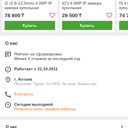
IZ (2.8-12.0mm) 4.0MP IP
I(C) 4.0MP IP камера
IS 4
камера купольная
купольная
купо
78 600
29 500
74 
₸
₸
Купить
Купить
О нас
Рейтинг не сформирован
Менее 5 отзывов за последний год
Работает с 21.10.2011
г. Астана
Проспект Туран, 54 НП3, Астана, Казахстан
Контакты
Сегодня выходной
Показать весь график работы
О нас