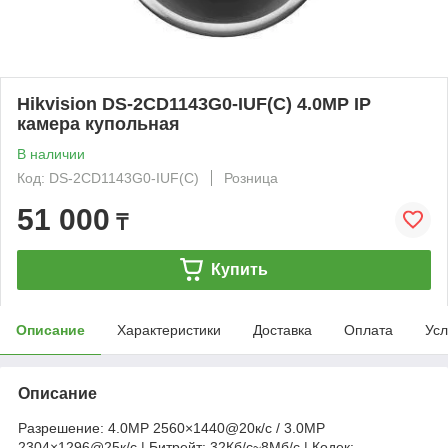
Hikvision DS-2CD1143G0-IUF(C) 4.0MP IP
камера купольная
В наличии
Код: DS-2CD1143G0-IUF(C)
Розница
51 000
₸
Купить
Описание
Характеристики
Доставка
Оплата
Усл
Описание
Разрешение: 4.0MP 2560×1440@20к/с / 3.0MP
2304×1296@25к/с | Битрейт: 32Кб/с~8Мб/с | Кодек: