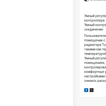
Умный регуля
контроллера.
Умный контро
соединение.
Пользователи
помещении с 
радиатора Tu
такими как т
температурой
Умный регуля
помещениях, 
контролирова
комфортные у
настройками 
снизить расх