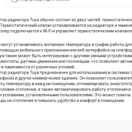
тор радиатора Tuya обычно состоит из двух частей: термостатичес
 Термостатический клапан устанавливается на радиаторе и замен
ллер подключается к Wi-Fi и управляет термостатическим клапан
 могут устанавливать желаемую температуру и график работы дл
помощью мобильного приложения или веб-интерфейса на платфор
ya также может быть интегрирован с другими умными устройствами
ермостаты, датчики движения или геолокации, что позволяет авт
 в зависимости от различных условий.
тор радиатора Tuya предназначен для использования в системах 
офисах и других коммерческих зданиях. Он позволяет пользовате
ть температуру в каждом помещении, оптимизировать энергопотр
словия отопления, а также автоматизировать работу отопления в 
и условиями, установленными пользователями. Это может помочь 
оды на отопление и повысить удобство и комфорт в помещении.