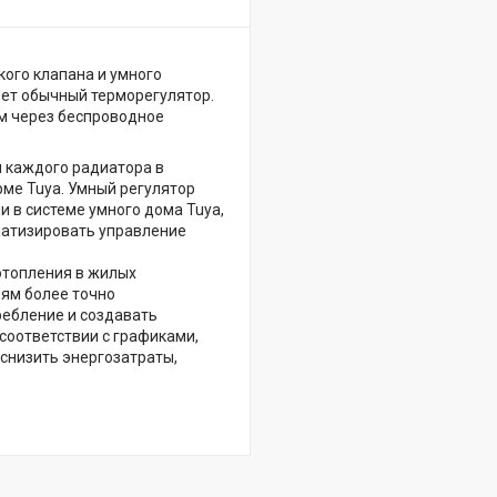
кого клапана и умного
яет обычный терморегулятор.
ом через беспроводное
я каждого радиатора в
ме Tuya. Умный регулятор
 в системе умного дома Tuya,
оматизировать управление
отопления в жилых
лям более точно
ебление и создавать
соответствии с графиками,
снизить энергозатраты,