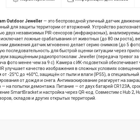
am Outdoor Jeweller
— это беспроводной уличный датчик движени
ный для защиты территории от вторжений. Устройство распознаё
ью двух независимых PIR-сенсоров (инфракрасных), анализируем
й исключает ложные срабатывания от животных (до 80 см роста), в
нии движения датчик мгновенно делает серию снимков (до 5 фото
ю последовательность для быстрой оценки ситуации через приложе
двум защищённым радиопротоколам: Jeweller (передача тревог за 0,
ча фото менее чем за 9 с). Камера с ИК-подсветкой обеспечивает 
DR улучшает качество изображения в сложных условиях освещения
от -25°C до +60°C, защищён от пыли и влаги (IP55), а специальны
ирования от дождя и снега. Антимаскирование реагирует на закра
 — на попытки демонтажа. Питание — от двух батарей CR123A, срок
ение SmartBracket и настройка через QR-код. Совместим с Hub 2, Hu
воров, складов и других открытых территорий.