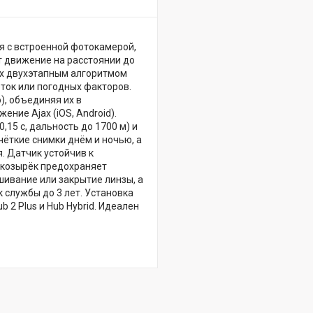
я с встроенной фотокамерой,
т движение на расстоянии до
ых двухэтапным алгоритмом
еток или погодных факторов.
), объединяя их в
ние Ajax (iOS, Android).
15 с, дальность до 1700 м) и
чёткие снимки днём и ночью, а
. Датчик устойчив к
й козырёк предохраняет
шивание или закрытие линзы, а
 службы до 3 лет. Установка
b 2 Plus и Hub Hybrid. Идеален