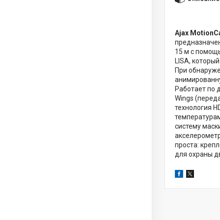
Ajax MotionC
предназначен
15 м с помощ
LISA, которы
При обнаруже
анимированну
Работает по 
Wings (переда
технология H
температурам 
систему маск
акселерометр
проста: крепл
для охраны д