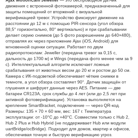
движения с встроенной фотокамерой, предназначенный для
защиты помещений от вторжений с визуальной
верификацией тревог. Устройство фиксирует движение на
расстоянии до 12 м с помощью PIR-сенсора (угол обзора
88,5° горизонтально, 80° вертикально) и при срабатывании
делает серию снимков (до 5 фото разрешением до 640×480),
отправляя их через приложение Ajax (iOS, Android) для
мгновенной оценки ситуации. Работает по двум
радиопротоколам: Jeweller (передача тревог за 0,15 с,
дальность до 1700 м) и Wings (передача фото менее чем за 9
с). Интеллектуальный алгоритм исключает ложные
срабатывания от животных весом до 20 кг и ростом до 50 см.
Камера с ИК-подсветкой обеспечивает чёткие снимки в
темноте, а угол обзора составляет 90°. Датчик защищён от
глушения и шифрует данные через AES. Питание — две
батареи CR123A, срок службы до 4 лет (или до 2,5 лет при
активной фотоверификации). Установка выполняется на
крепление SmartBracket, подключение — через QR-код.
Размеры: 135 × 70 × 60 мм, вес: 167 г. Температура
эксплуатации: от -10°C до +40°C. Совместим только с Hub 2,
Hub 2 Plus и Hub Hybrid (не поддерживает Hub или модули
uartBridge/ocBridge). Подходит для домов, квартир и офисов,
обеспечивая точную и быструю верификацию угроз.