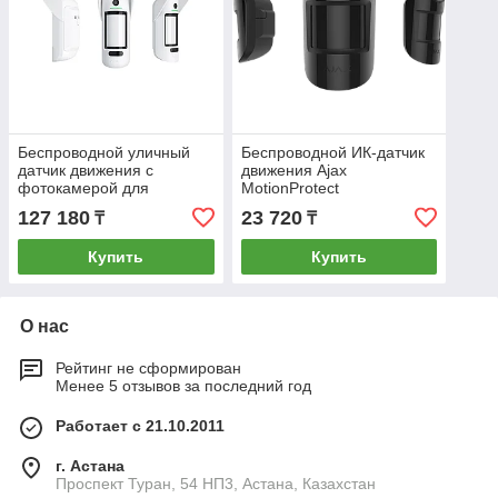
Беспроводной уличный
Беспроводной ИК-датчик
датчик движения с
движения Ajax
фотокамерой для
MotionProtect
верификации тревог Ajax
127 180
23 720
₸
₸
MotionCam Outdoor
Купить
Купить
О нас
Рейтинг не сформирован
Менее 5 отзывов за последний год
Работает с 21.10.2011
г. Астана
Проспект Туран, 54 НП3, Астана, Казахстан