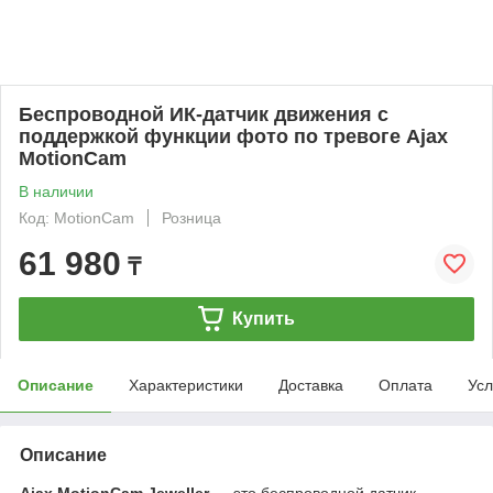
Беспроводной ИК-датчик движения с
поддержкой функции фото по тревоге Ajax
MotionCam
В наличии
Код: MotionCam
Розница
61 980
₸
Купить
Описание
Характеристики
Доставка
Оплата
Усл
Описание
Ajax MotionCam Jeweller
— это беспроводной датчик