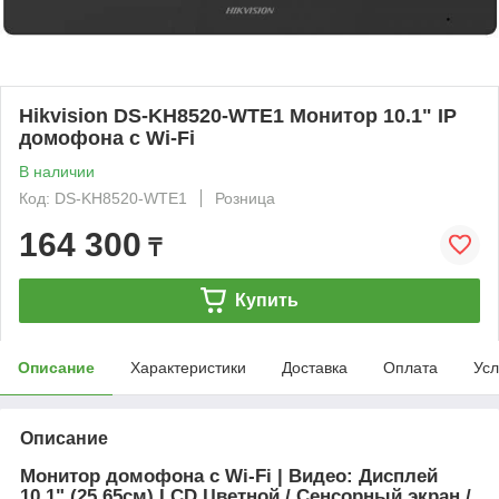
Hikvision DS-KH8520-WTE1 Монитор 10.1" IP
домофона с Wi-Fi
В наличии
Код: DS-KH8520-WTE1
Розница
164 300
₸
Купить
Описание
Характеристики
Доставка
Оплата
Усл
Описание
Монитор домофона с Wi-Fi | Видео: Дисплей
10.1" (25.65см) LCD Цветной / Сенсорный экран /