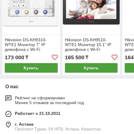
Hikvision DS-KH9310-
Hikvision DS-KH9510-
Hikv
WTE1 Монитор 7" IP
WTE1 Монитор 10.1" IP
WTE1
домофона с Wi-Fi
домофона с Wi-Fi
домо
ANDROID
173 000
165 500
164
₸
₸
Купить
Купить
О нас
Рейтинг не сформирован
Менее 5 отзывов за последний год
Работает с 21.10.2011
г. Астана
Проспект Туран, 54 НП3, Астана, Казахстан