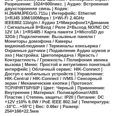
Разрешение: 1024×600пикс. | Аудио: Встроенная
двухсторонняя связь | Кодек:
H.264/MJPEG/G.711u | Интерфейс: Ethernet
1×RJ45 10M/100Mbps / 1×Wi-Fi 2.4GHz
IEEE802.11b/g/n / Аудио 1×Микрофон/1×Динамик
/ Сигнальный 8×Вход / Реле 2×Выход NO/NC DC
12V 1A / 1×RS485 / Карта памяти 1×MicroSD до
32Gb | Подключение: Вызывные панели /
Мониторы домофона / Камеры
видеонаблюдения / Терминалы консьержа /
Охранные датчики | Подавление Аудио шумов и
эхо | Настройка: Цветопередача / Яркость /
Контрастность / Громкость / Полифония звонка
вызова | Меню: Простой и интуитивно понятный
интерфейс | Облачный сервис: HIK-Connect |
Доступ с мобильных устройств | Управление:
HIK-Central / HIK-Connect / iVMS / Сенсорный
экран / Механические кнопки | Протокол:
TCP/IP/RTSP/SIP | Цвет: Черный | Применение:
Внутреннее | Материал: Поликарбонат/ABS
Пластик | Степень защиты: IP20 | Питание: DC
+12V ±10% 6.0W / PoE IEEE 802.3af | Температура:
-10°C...+55°C | Вес: 0.66кг | Размер:
254×166×22.5мм