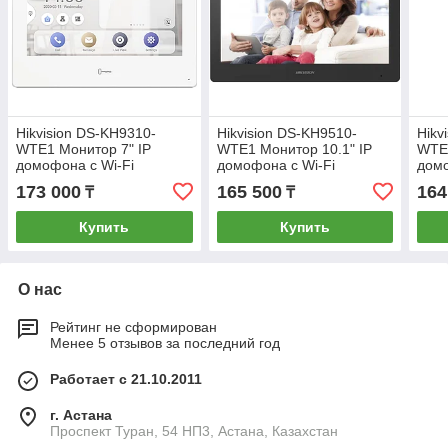
Hikvision DS-KH9310-
Hikvision DS-KH9510-
Hikv
WTE1 Монитор 7" IP
WTE1 Монитор 10.1" IP
WTE1
домофона с Wi-Fi
домофона с Wi-Fi
домо
ANDROID
173 000
165 500
164
₸
₸
Купить
Купить
О нас
Рейтинг не сформирован
Менее 5 отзывов за последний год
Работает с 21.10.2011
г. Астана
Проспект Туран, 54 НП3, Астана, Казахстан