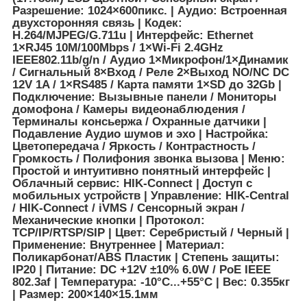
Разрешение: 1024×600пикс. | Аудио: Встроенная
двухсторонняя связь | Кодек:
H.264/MJPEG/G.711u | Интерфейс: Ethernet
1×RJ45 10M/100Mbps / 1×Wi-Fi 2.4GHz
IEEE802.11b/g/n / Аудио 1×Микрофон/1×Динамик
/ Сигнальный 8×Вход / Реле 2×Выход NO/NC DC
12V 1A / 1×RS485 / Карта памяти 1×SD до 32Gb |
Подключение: Вызывные панели / Мониторы
домофона / Камеры видеонаблюдения /
Терминалы консьержа / Охранные датчики |
Подавление Аудио шумов и эхо | Настройка:
Цветопередача / Яркость / Контрастность /
Громкость / Полифония звонка вызова | Меню:
Простой и интуитивно понятный интерфейс |
Облачный сервис: HIK-Connect | Доступ с
мобильных устройств | Управление: HIK-Central
/ HIK-Connect / iVMS / Сенсорный экран /
Механические кнопки | Протокол:
TCP/IP/RTSP/SIP | Цвет: Серебристый / Черный |
Применение: Внутреннее | Материал:
Поликарбонат/ABS Пластик | Степень защиты:
IP20 | Питание: DC +12V ±10% 6.0W / PoE IEEE
802.3af | Температура: -10°C...+55°C | Вес: 0.355кг
| Размер: 200×140×15.1мм