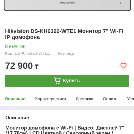
Hikvision DS-KH6320-WTE1 Монитор 7" Wi-Fi
IP домофона
В наличии
Код: DS-KH6320-WTE1
Розница
72 900
₸
Купить
Описание
Характеристики
Доставка
Оплата
Усл
Описание
Монитор домофона с Wi-Fi | Видео: Дисплей 7"
(17.78см) LCD Цветной / Сенсорный экран /