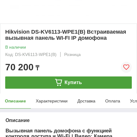
Hikvision DS-KV6113-WPE1(B) Встраиваемая
вызывная панель WI-FI IP домофона
В наличии
Код: DS-KV6113-WPE1(B)
Розница
70 200
₸
Купить
Описание
Характеристики
Доставка
Оплата
Усл
Описание
Вызывная панель домофона с функцией
контроля доступа и Wi-Fi | Видео: Камера