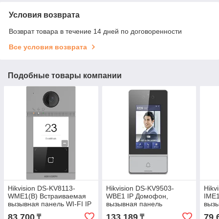
Условия возврата
Возврат товара в течение 14 дней по договоренности
Все условия возврата
Подобные товары компании
Hikvision DS-KV8113-
Hikvision DS-KV9503-
Hikv
WME1(B) Встраиваемая
WBE1 IP Домофон,
IME1
вызывная панель WI-FI IP
вызывная панель
вызы
домофона
дом
83 700
133 189
79 
₸
₸