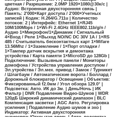
цветная / Разрешение: 2.0МР 1920×1080@30к/с |
Аудио: Встроенная двухсторонняя связь |
Память: 2'000×Карт доступа / 2'000×Учетных
записей | Кодек: H.264/G.711u | Количество
потоков: 2 | Интерфейс: Ethernet 1×RJ45
10M/100Mbps / 1×Wi-Fi 2.4GHz IEEE802.11b/g/n /
Аудио 1×Микрофон/1×Динамик / Сигнальный
4×Вход / Реле 1×Выход NO/NC DC 30V 1A / 1×RS
485 / Считыватель бесконтактных карт 1×Mifare
13.56Mhz / 1×Заземление / 1×Порт отладки /
1×Тампер датчик вскрытия и демонтажа
устройства / Карта памяти 1×MicroSD до 128Gb |
Подключение: Вызывные панели / Мониторы
домофона / Устройства управления доступом /
Эл.утройства / Эл.мех. привод / Замок / Турникет
/ Шлагбаум / Автоматические ворота / Боллард /
Дорожный блокиратор / Освещение | Объектив:
Фиксированный f2.0мм / Угол обзора 129.0° |
Подсветка: Авто. ИК до 3м. | День/Ночь | ИК
Фильтр | DNR Подавление Видео-Шумов | WDR
120дБ Широкий динамический диапазон | BLC
Компенсация засветки | AGC Авто. Регулировка
усиления | Подавление Аудио шумов и эхо |
Индикатор: Активная двухсторонняя
аудиосвязь/Открытая дверь | Авто. подсветка