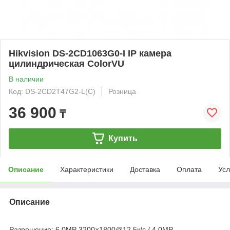
Hikvision DS-2CD1063G0-I IP камера
цилиндрическая ColorVU
В наличии
Код: DS-2CD2T47G2-L(C)
Розница
36 900
₸
Купить
Описание
Характеристики
Доставка
Оплата
Усл
Описание
Разрешение: 6.0МР 3200×1800@12.5к/с / 4.0MP