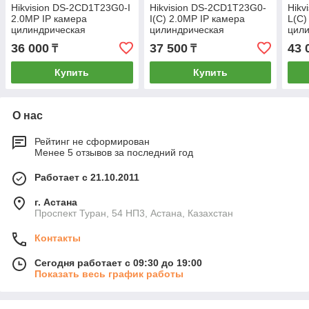
Hikvision DS-2CD1T23G0-I
Hikvision DS-2CD1T23G0-
Hikv
2.0MP IP камера
I(C) 2.0MP IP камера
L(C)
цилиндрическая
цилиндрическая
цили
36 000
37 500
43 
₸
₸
Купить
Купить
О нас
Рейтинг не сформирован
Менее 5 отзывов за последний год
Работает с 21.10.2011
г. Астана
Проспект Туран, 54 НП3, Астана, Казахстан
Контакты
Сегодня работает с 09:30 до 19:00
Показать весь график работы