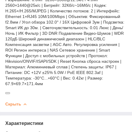
2560×1440@25к/с | Битрейт: 32Кб/с~16Мб/с | Кодек:
H.265+/H.265/MJPEG | Количество потоков: 2 | Интерфейс:
Ethernet 1×RJ45 10M/100Mbps | Объектив: Фиксированный
f2.8мм / Угол обзора 102.0° / 16X Цифровой Зум | Подсветка:
Smart ИК до 30м. | Светочувствительность: 0.01 Люкс | День/
Ночь | ИК Фильтр | 3D DNR Подавление Видео-Шумов | WDR
120дБ Широкий динамический диапазон | HLC/BLC
Компенсация засветки | AGC Авто. Регулировка усиления |
ROI Регион интереса | NAS Сетевое хранение | Smart
Функции | Доступ с мобильных устройств | Протокол:
Hikvision/ONVIF/ISAPI/SDK | Reset Кнопка сброса настроек |
Материал: Алюминиевый сплав | Степень защиты: IP67 |
Питание: DC +12V ±25% 5.0W / PoE IEEE 802.3af |
Температура: -30°C...+60°C | Вес: 0.42кг | Размер:
67.9×69.7×171.4мм
Скрыть
Характеристики