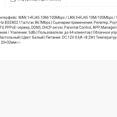
 Интерфейс: WAN 1×RJ45 10M/100Mbps / LAN 3×RJ45 10M/100Mbps / Wi
z IEEE802.11a/n/ac 867Mbps | Сценарии применения: Репитер, Роут
PTV, PPPoE-сервер, DDNS, DHCP server, Parental Control, APP Manageme
ая / Усиление: 5dBi | Пользователи: до 64 клиентов | Облачное управ
стольный | Цвет: Белый | Питание: DC 12V 0.6A <8.2W | Температура: 0
×120×32мм