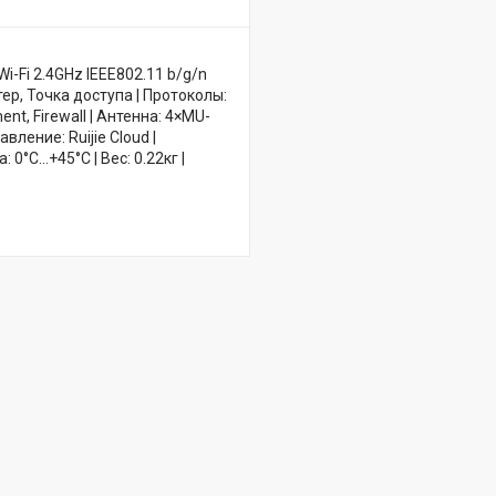
-Fi 2.4GHz IEEE802.11 b/g/n
ер, Точка доступа | Протоколы:
nt, Firewall | Антенна: 4×MU-
ление: Ruijie Cloud |
°C...+45°C | Вес: 0.22кг |