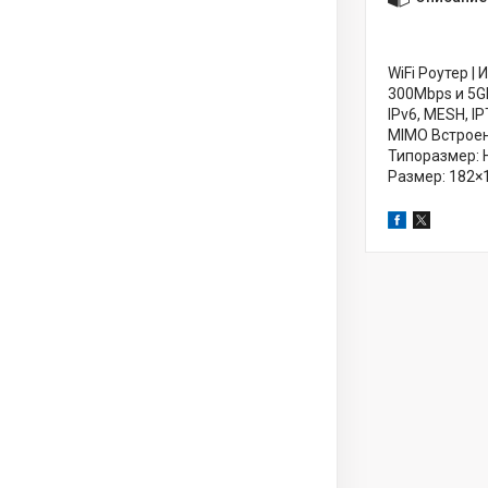
WiFi Роутер |
300Mbps и 5GH
IPv6, MESH, I
MIMO Встроенн
Типоразмер: На
Размер: 182