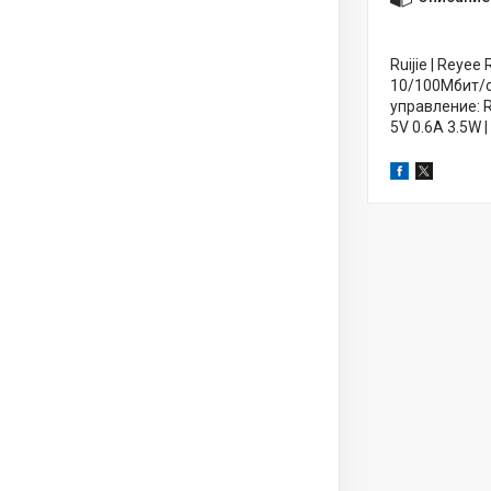
Ruijie | Reye
10/100Мбит/с 
управление: R
5V 0.6A 3.5W 