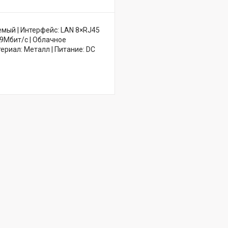
емый | Интерфейс: LAN 8×RJ45
19Мбит/с | Облачное
териал: Металл | Питание: DC