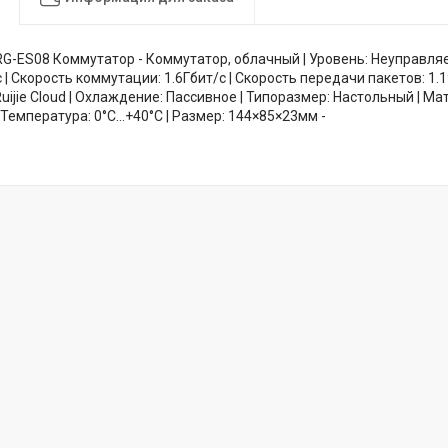
e RG-ES08 Коммутатор - Коммутатор, облачный | Уровень: Неуправля
| Скорость коммутации: 1.6Гбит/с | Скорость передачи пакетов: 1.
uijie Cloud | Охлаждение: Пассивное | Типоразмер: Настольный | Ма
| Температура: 0°C...+40°C | Размер: 144×85×23мм -