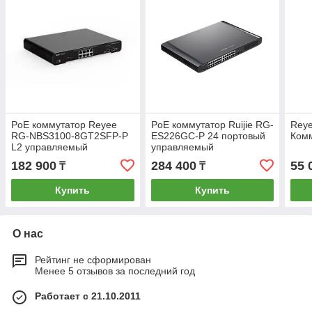
PoE коммутатор Reyee
PoE коммутатор Ruijie RG-
Rey
RG-NBS3100-8GT2SFP-P
ES226GC-P 24 портовый
Ком
L2 управляемый
управляемый
182 900
284 400
55 
₸
₸
Купить
Купить
О нас
Рейтинг не сформирован
Менее 5 отзывов за последний год
Работает с 21.10.2011