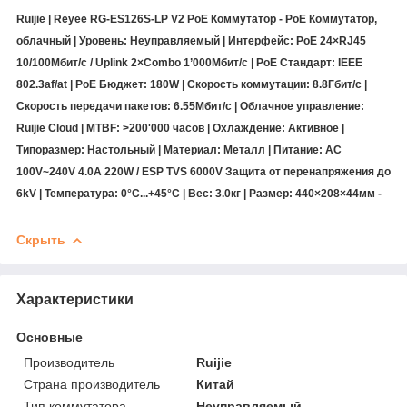
Ruijie | Reyee RG-ES126S-LP V2 PoE Коммутатор - PoE Коммутатор,
облачный | Уровень: Неуправляемый | Интерфейс: PoE 24×RJ45
10/100Мбит/с / Uplink 2×Combo 1’000Мбит/с | PoE Стандарт: IEEE
802.3af/at | PoE Бюджет: 180W | Скорость коммутации: 8.8Гбит/с |
Скорость передачи пакетов: 6.55Мбит/с | Облачное управление:
Ruijie Cloud | MTBF: >200'000 часов | Охлаждение: Активное |
Типоразмер: Настольный | Материал: Металл | Питание: AC
100V~240V 4.0A 220W / ESP TVS 6000V Защита от перенапряжения до
6kV | Температура: 0°C...+45°C | Вес: 3.0кг | Размер: 440×208×44мм -
Скрыть
Характеристики
Основные
Производитель
Ruijie
Страна производитель
Китай
Тип коммутатора
Неуправляемый