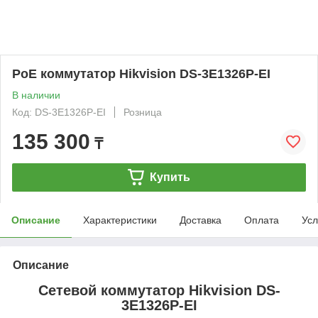
PoE коммутатор Hikvision DS-3E1326P-EI
В наличии
Код: DS-3E1326P-EI
Розница
135 300
₸
Купить
Описание
Характеристики
Доставка
Оплата
Усл
Описание
Сетевой коммутатор Hikvision DS-
3E1326P-EI