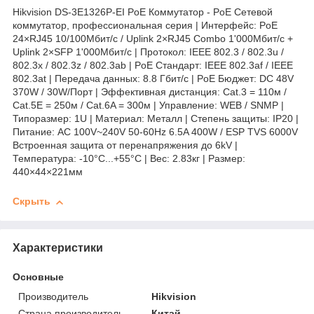
Hikvision DS-3E1326P-EI PoE Коммутатор - PoE Сетевой
коммутатор, профессиональная серия | Интерфейс: PoE
24×RJ45 10/100Мбит/с / Uplink 2×RJ45 Combo 1'000Мбит/с +
Uplink 2×SFP 1'000Мбит/с | Протокол: IEEE 802.3 / 802.3u /
802.3x / 802.3z / 802.3ab | PoE Стандарт: IEEE 802.3af / IEEE
802.3at | Передача данных: 8.8 Гбит/с | PoE Бюджет: DC 48V
370W / 30W/Порт | Эффективная дистанция: Cat.3 = 110м /
Cat.5E = 250м / Cat.6A = 300м | Управление: WEB / SNMP |
Типоразмер: 1U | Материал: Металл | Степень защиты: IP20 |
Питание: AC 100V~240V 50-60Hz 6.5A 400W / ESP TVS 6000V
Встроенная защита от перенапряжения до 6kV |
Температура: -10°C...+55°C | Вес: 2.83кг | Размер:
440×44×221мм
Скрыть
Характеристики
Основные
Производитель
Hikvision
Страна производитель
Китай