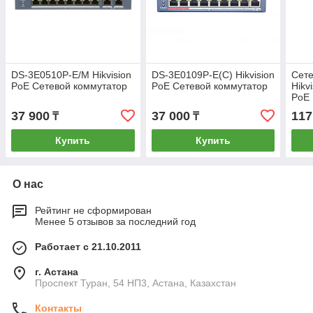
DS-3E0510P-E/M Hikvision
DS-3E0109P-E(C) Hikvision
Сете
PoE Сетевой коммутатор
PoE Сетевой коммутатор
Hikv
PoE
37 900
37 000
117
₸
₸
Купить
Купить
О нас
Рейтинг не сформирован
Менее 5 отзывов за последний год
Работает с 21.10.2011
г. Астана
Проспект Туран, 54 НП3, Астана, Казахстан
Контакты