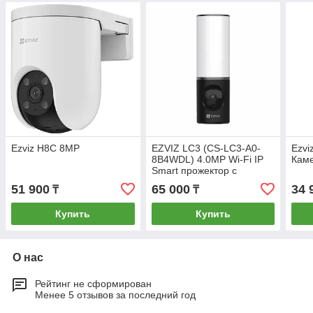
Ezviz H8C 8MP
EZVIZ LC3 (CS-LC3-A0-
Ezvi
8B4WDL) 4.0MP Wi-Fi IP
Кам
Smart прожектор с
видеокамерой
51 900
65 000
34 
₸
₸
Купить
Купить
О нас
Рейтинг не сформирован
Менее 5 отзывов за последний год