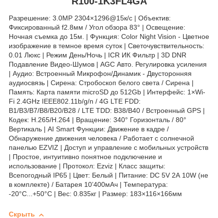
R100-1K3FL4GA
Разрешение: 3.0MP 2304×1296@15к/с | Объектив:
Фиксированный f2.8мм / Угол обзора 83° | Освещение:
Ночная съемка до 15м. | Функция: Color Night Vision - Цветное
изображение в темное время суток | Светочувствительность:
0.01 Люкс | Режим День/Ночь | ICR ИК Фильтр | 3D DNR
Подавление Видео-Шумов | AGC Авто. Регулировка усиления
| Аудио: Встроенный Микрофон/Динамик - Двусторонняя
аудиосвязь | Сирена: Стробоскоп белого света / Сирена |
Память: Карта памяти microSD до 512Gb | Интерфейс: 1×Wi-
Fi 2.4GHz IEEE802.11b/g/n / 4G LTE FDD:
B1/B3/B7/B8/B20/B28 / LTE TDD: B38/B40 / Встроенный GPS |
Кодек: H.265/H.264 | Вращение: 340° Горизонталь / 80°
Вертикаль | AI Smart Функции: Движение в кадре /
Обнаружение движения человека / Работает с солнечной
панелью EZVIZ | Доступ и управление с мобильных устройств
| Простое, интуитивно понятное подключение и
использование | Протокол: Ezviz | Класс защиты:
Всепогодный IP65 | Цвет: Белый | Питание: DC 5V 2А 10W (не
в комплекте) / Батарея 10’400мAч | Температура:
-20°C...+50°C | Вес: 0.835кг | Размер: 183×116×166мм
Скрыть