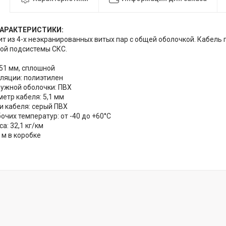
АРАКТЕРИСТИКИ:
ит из 4-х неэкранированных витых пар с общей оболочкой. Кабель
ой подсистемы СКС.
,51 мм, сплошной
ляции: полиэтилен
ужной оболочки: ПВХ
етр кабеля: 5,1 мм
и кабеля: серый ПВХ
очих температур: от -40 до +60°C
а: 32,1 кг/км
 м в коробке