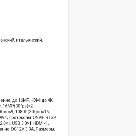
анский, итальянский,
ние: до 16MP, HDMI до 4K,
: 16MP(30fps)×2,
fps)×9, 1080P(30fps)×16,
IV4, Протоколы: ONVIF, RTSP,
.0×1, USB 3.0×1, HDMI×1,
ание: DC12V 3.3A, Размеры: