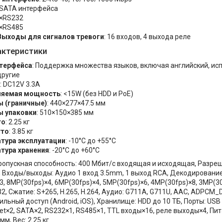
×SATA интерфейса
1×RS232
1×RS485
ыходы для сигналов тревоги
: 16 входов, 4 выхода реле
актеристики
терфейса
: Поддержка множества языков, включая английский, исп
другие
: DC12V 3.3A
ляемая мощность
: <15W (без HDD и PoE)
 (граничные)
: 440×277×47.5 мм
 упаковки
: 510×150×385 мм
то
: 2.25 кг
тто
: 3.85 кг
тура эксплуатации
: -10°C до +55°C
тура хранения
: -20°C до +60°C
Пропускная способность: 400 Мбит/с входящая и исходящая, Разреше
, Входы/выходы: Аудио 1 вход 3.5mm, 1 выход RCA, Декодирование
, 8MP(30fps)×4, 6MP(30fps)×4, 5MP(30fps)×6, 4MP(30fps)×8, 3MP(30
2, Сжатие: S+265, H.265, H.264, Аудио: G711A, G711U, AAC, ADPCM_D
льный доступ (Android, iOS), Хранилище: HDD до 10 ТБ, Порты: USB 2
et×2, SATA×2, RS232×1, RS485×1, TTL входы×16, реле выходы×4, Пит
мм, Вес: 2.25 кг