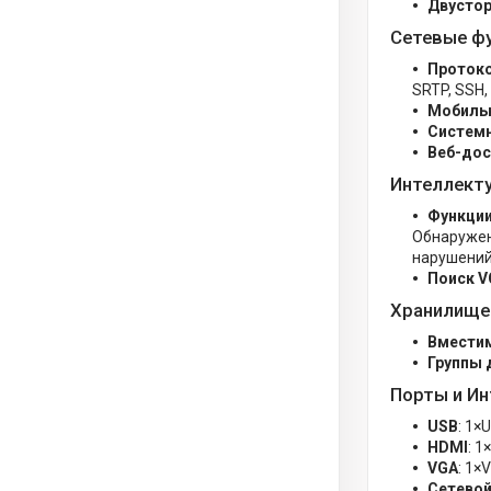
Двустор
Сетевые ф
Проток
SRTP, SSH, 
Мобиль
Систем
Веб-дос
Интеллекту
Функци
Обнаружен
нарушений
Поиск V
Хранилище
Вмести
Группы 
Порты и И
USB
: 1×
HDMI
: 1
VGA
: 1×
Сетевой