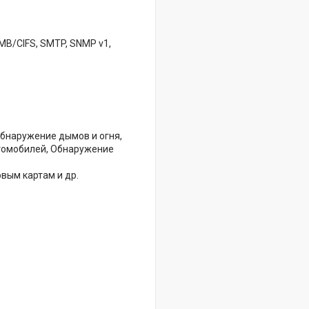
 SMB/CIFS, SMTP, SNMP v1,
Обнаружение дымов и огня,
томобилей, Обнаружение
овым картам и др.