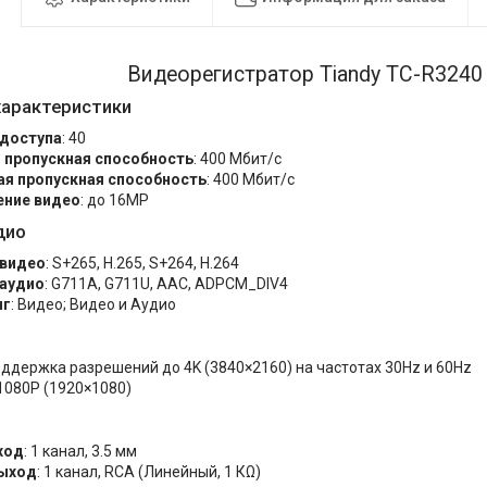
Видеорегистратор Tiandy TC-R3240
характеристики
доступа
: 40
 пропускная способность
: 400 Мбит/с
я пропускная способность
: 400 Мбит/с
ние видео
: до 16MP
дио
 видео
: S+265, H.265, S+264, H.264
аудио
: G711A, G711U, AAC, ADPCM_DIV4
нг
: Видео; Видео и Аудио
поддержка разрешений до 4K (3840×2160) на частотах 30Hz и 60Hz
 1080P (1920×1080)
ход
: 1 канал, 3.5 мм
выход
: 1 канал, RCA (Линейный, 1 КΩ)