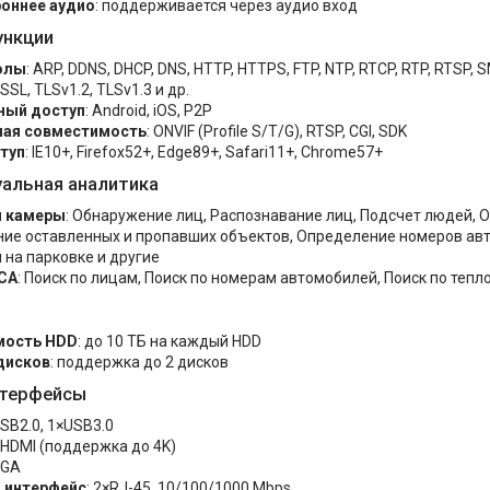
оннее аудио
: поддерживается через аудио вход
ункции
олы
: ARP, DDNS, DHCP, DNS, HTTP, HTTPS, FTP, NTP, RTCP, RTP, RTSP,
SSL, TLSv1.2, TLSv1.3 и др.
ный доступ
: Android, iOS, P2P
ная совместимость
: ONVIF (Profile S/T/G), RTSP, CGI, SDK
туп
: IE10+, Firefox52+, Edge89+, Safari11+, Chrome57+
альная аналитика
и камеры
: Обнаружение лиц, Распознавание лиц, Подсчет людей, 
ие оставленных и пропавших объектов, Определение номеров ав
 на парковке и другие
CA
: Поиск по лицам, Поиск по номерам автомобилей, Поиск по тепл
мость HDD
: до 10 ТБ на каждый HDD
дисков
: поддержка до 2 дисков
нтерфейсы
USB2.0, 1×USB3.0
×HDMI (поддержка до 4K)
VGA
 интерфейс
: 2×RJ-45, 10/100/1000 Mbps