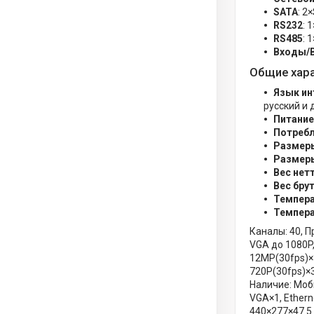
SATA
: 2
RS232
: 
RS485
: 
Входы/В
Общие хар
Язык ин
русский и 
Питание
Потреб
Размеры
Размеры
Вес нет
Вес бру
Темпера
Темпера
Каналы: 40, 
VGA до 1080P
12MP(30fps)×3
720P(30fps)×3
Наличие: Моби
VGA×1, Ethern
440×277×47.5 