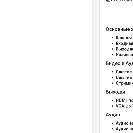
Основные 
Каналы 
Входная
Выходна
Разреше
Видео и Ау
Сжатие
Сжатие 
Стрими
Выходы
HDMI
: 
VGA
: до
Аудио
Аудио в
Аудио 