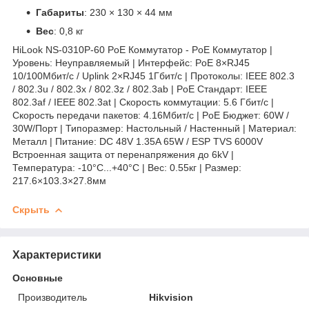
Габариты
: 230 × 130 × 44 мм
Вес
: 0,8 кг
HiLook NS-0310P-60 PoE Коммутатор - PoE Коммутатор |
Уровень: Неуправляемый | Интерфейс: PoE 8×RJ45
10/100Мбит/с / Uplink 2×RJ45 1Гбит/с | Протоколы: IEEE 802.3
/ 802.3u / 802.3x / 802.3z / 802.3ab | PoE Стандарт: IEEE
802.3af / IEEE 802.3at | Скорость коммутации: 5.6 Гбит/с |
Скорость передачи пакетов: 4.16Мбит/с | PoE Бюджет: 60W /
30W/Порт | Типоразмер: Настольный / Настенный | Материал:
Металл | Питание: DC 48V 1.35A 65W / ESP TVS 6000V
Встроенная защита от перенапряжения до 6kV |
Температура: -10°C...+40°C | Вес: 0.55кг | Размер:
217.6×103.3×27.8мм
Скрыть
Характеристики
Основные
Производитель
Hikvision