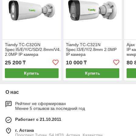
Tiandy TC-C32GN
Tiandy TC-C321N
Ajax
Spec:I5/E/Y/C/SD/2.8mm/V4.2
Spec:I3/E/Y/2.8mm 2.0MP
IP к
2.0MP IP камера
IP камера
мик
цилиндрическая Starlight
цилиндрическая (с
25 200
10 000
80 
₸
₸
(с микрофоном)
микрофоном)
Купить
Купить
О нас
Рейтинг не сформирован
Менее 5 отзывов за последний год
Работает с 21.10.2011
г. Астана
Проспект Туран, 54 НП3, Астана, Казахстан