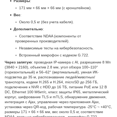
Размеры
:
171 мм × 66 мм × 66 мм (с кронштейном).
Вес
:
Около 0,5 кг (без учета кабеля).
Дополнительно
:
Соответствие NDAA (компоненты от
проверенных производителей).
Независимые тесты на кибербезопасность.
Встроенный микрофон с кодеком G.722.
Через запятую
: проводная IP-камера с AI, разрешение 8 Мп
(3840 × 2160), объектив 2.8 мм, угол обзора 100–110°
(горизонтальный) и 56–62° (вертикальный), умная ИК-
подсветка до 35 м, распознавание людей/животных/
транспорта, кодеки H.265 и H.264, microSD до 256 ГБ,
подключение к NVR с HDD до 16 ТБ, питание PoE или 12 В
DC, Ethernet 100 Мбит/с, класс защиты IP65, металлический
корпус, шифрование TLS и mTLS, обнаружение движения,
интеграция с Ajax, управление через приложения Ajax,
установка через QR-код, рабочая температура -25°C ~ +40°C,
размеры 171 × 66 × 66 мм, вес около 0,5 кг, соответствие
NDAA, тесты на кибербезопасность, микрофон G.722.