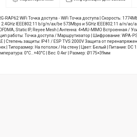
e RG-RAP62 WiFi Точка доступа - WiFi Точка доступа | Скорость: 1774
Fi 2.4GHz IEEE802.11 b/g/n/ax/be 573Mbps и 5GHz IEEE802.11 a/n/ac/
OFDMA, Static IP, Reyee Mesh | Антенна: 4×MU-MIMO Встроенная / Уси
инцип работы: Точка доступа / Маршрутизатор | Шифрование: WPA-P
 | Степень защиты: IP41 / ESP TVS 2000V Защита от перенапряжени
ек | Типоразмер: На потолок / На стену | Цвет: Белый | Питание: DC 1
емпература: 0°C...+40°C | Вес: 0.4кг | Размер: Ø175×39мм