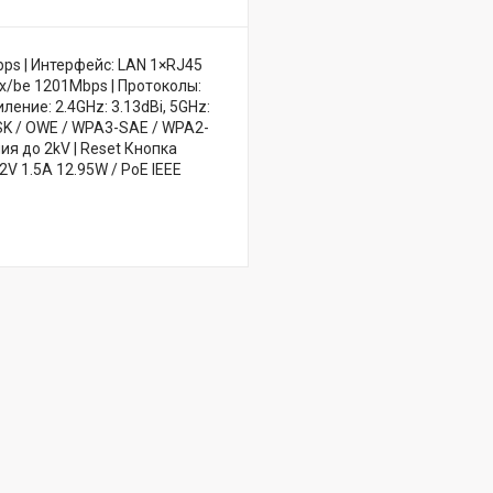
Mbps | Интерфейс: LAN 1×RJ45
ax/be 1201Mbps | Протоколы:
ление: 2.4GHz: 3.13dBi, 5GHz:
SK / OWE / WPA3-SAE / WPA2-
я до 2kV | Reset Кнопка
2V 1.5А 12.95W / PoE IEEE