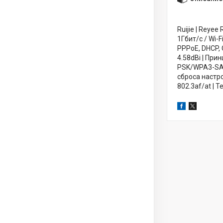
Ruijie | Reye
1Гбит/с / Wi-
PPPoE, DHCP, 
4.58dBi | Пр
PSK/WPA3-SAE
сброса настро
802.3af/at | Т