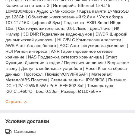
Количество потоков: 3 | Интерфейс: Ethernet 1×RJ45
10M/100Mbps / Аудио 1×Микрофон / Карта памяти 1×MicroSD
до 128Gb | Объектив: Фиксированный f2.8мм / Угол обзора
107.1° / 16X Цифровой Зум | Подсветка: EXIR Smart ИК до
10м. | Светочувствительность: 0.01 Люкс | День/Ночь | ИК
Фильтр | 3D DNR Подавление видео-шумов | DWDR Широкий
динамический диапазон | HLC/BLC Компенсация засветки |
AWB Авто. баланс белого | AGC Авто. регулировка усиления |
ROI Регион интереса | ANR Гарантированное сетевое
хранение | NAS Поддержка сетевого хранилища | Smart
Функции: Движение в кадре / Пересечение линии / Вторжение
в зону | Доступ с мобильных устройств | Reset Кнопка сброса
данных | Протокол: Hikvision/ONVIF/ISAPI | Материал:
Металл/ABS Пластик | Степень защиты: IP66/IK08 | Питание:
DC +12V ±25% 6.5W / PoE IEEE 802.3af | Температура:
-20°C...+60°C | Вес: 0.33кг | Размер: Ø110×58мм
Скрыть
Условия доставки
Самовывоз