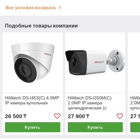
Все условия возврата
Подобные товары компании
HiWatch DS-I453(C) 4.0MP
HiWatch DS-I250M(C)
HiWa
IP камера купольная
2.0MP IP камера
2.0M
цилиндрическая (с
купо
микрофоном)
мик
26 500
27 900
27 
₸
₸
Купить
Купить