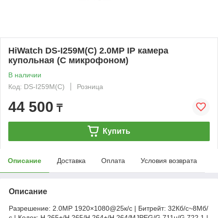
HiWatch DS-I259M(C) 2.0MP IP камера
купольная (С микрофоном)
В наличии
Код: DS-I259M(C)
Розница
44 500
₸
Купить
Описание
Доставка
Оплата
Условия возврата
Описание
Разрешение: 2.0МР 1920×1080@25к/с | Битрейт: 32Кб/с~8Мб/
с | Кодек: H.265+/H.265/H.264+/H.264/MJPEG/G.711u/G.722.1 |